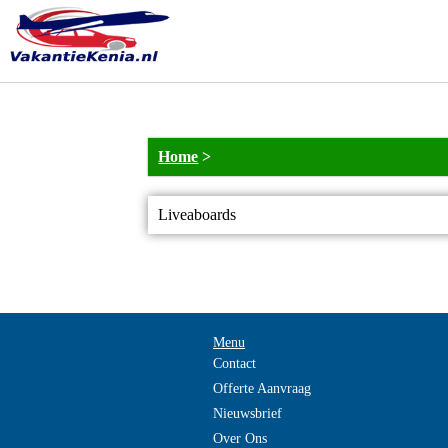
Home
>
Liveaboards
Menu
Contact
Offerte Aanvraag
Nieuwsbrief
Over Ons