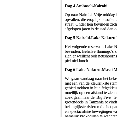
Dag 4 Amboseli-Nairobi
Op naar Nairobi. Vrije middag i
opvallen, die erop lijkt alsof e
straat. Onder hen bevinden zich
afgelopen jaren is de stad dan o
Dag 5 Nairobi-Lake Nakuru 
Het volgende reservaat, Lake N
bevinden. Behalve flamingo's zi
zien er wellicht ook neushoorns
picknicklunch.
Dag 6 Lake Nakuru-Masai M
We gaan vandaag naar het beken
met een van de kleurrijkste st
gebied trekken in hun felgekle
moeilijk op een afstand te zien 
zoek gaan naar de 'Big Five': l
grotendeels in Tanzania bevindt
belangrijkste rivieren die het 
en spectaculaire bewegingen van
namelijk krokodillen te wachte