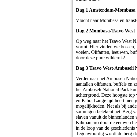
Dag 1 Amsterdam-Mombasa
Vlucht naar Mombasa en transfe
Dag 2 Mombasa-Tsavo West
Op weg naar het Tsavo West Nat
vormt. Hier vinden we bossen, r
voelen. Olifanten, leeuwen, buff
door deze pure wildernis!
Dag 3 Tsavo West-Amboseli 
Verder naar het Amboseli Natio
aantallen olifanten, buffels en
het Amboseli National Park kun
achtergrond. Deze hoogste top w
en Kibo. Lange tijd heeft men g
mogelijkheden. Net als bij and
sommigen betekent het 'Berg van
slaven vanuit de binnenlanden
Kilimanjaro door de eeuwen hee
in de loop van de geschiedenis
Tegenwoordig wordt de berg d