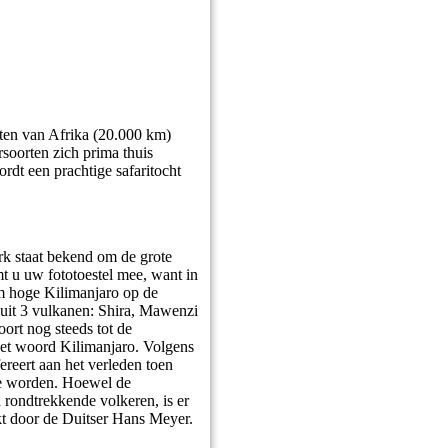
ten van Afrika (20.000 km)
rsoorten zich prima thuis
ordt een prachtige safaritocht
rk staat bekend om de grote
mt u uw fototoestel mee, want in
 m hoge Kilimanjaro op de
 uit 3 vulkanen: Shira, Mawenzi
ort nog steeds tot de
 het woord Kilimanjaro. Volgens
ereert aan het verleden toen
te worden. Hoewel de
 rondtrekkende volkeren, is er
kt door de Duitser Hans Meyer.