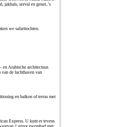
 jakhals, serval en genet..'s
aken we safaritochten.
- en Arabische architectuur.
m van de luchthaven van
tioning en balkon of terras met
can Express. U kunt er tevens
n, waarvan 1 groot zwembad met