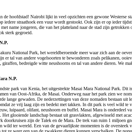
n de hoofdstad! Nairobi lijkt in veel opzichten een gewone Westerse st
r op iedere straathoek een vuur wordt gestookt. Ook zijn er op ieder tij
 met name jongeren, die van het platteland naar de stad zijn getrokke
ok sterk gegroeid.
N.P.
akuru National Park, het wereldberoemde meer waar zich aan de oever
jn er tal van andere vogelsoorten te bewonderen zoals pelikanen, ooieva
, giraffen, bedreigde witte neushoorns en tal van andere dieren. We make
ara N.P.
dste park van Kenia, het uitgestrekte Masai Mara National Park. Dit i
ammen van Oost-Afrika, de Masai. Onderweg naar het park zien we noma
urde lange gewaden. De nederzettingen van deze nomaden bestaan uit l
omdat ze vrij laag zijn en bedekt met takken. In dit park is veel wild te
eeuw, luipaard, olifant, neushoorn en buffel. Masai Mara is onderdeel va
. Het glooiende landschap bestaat uit grasvlakten, afgewisseld met aca
park doorkruisen zijn de Talek en de Mara. De trek van ruim 1 miljoen g
 wild ter wereld. Een van de gevaarlijkste momenten is de oversteek v
n tot ze weer een van de zwakkere dieren kunnen verschalken. De popu