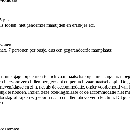
r Mombasa
5 p.p.
ls fooien, niet genoemde maaltijden en drankjes etc.
rsonen
(max. 7 personen per busje, dus een gegarandeerde raamplaats).
ruimbagage bij de meeste luchtvaartmaatschappijen niet langer is inbe
ven hiervoor verschillen per gewicht en per luchtvaartmaatschappij. De 
arieven/klasse en zijn, net als de accommodatie, onder voorbehoud van
elijk te houden. Indien deze boekingsklasse of de accommodatie niet me
toeslag of kijken wij voor u naar een alternatieve vertrekdatum. Dit geb
en.
 programma