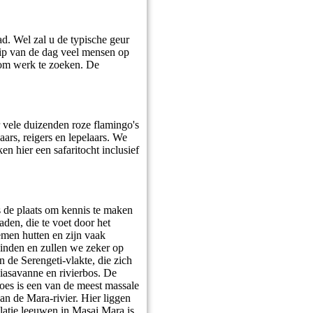
ad. Wel zal u de typische geur
dstip van de dag veel mensen op
n om werk te zoeken. De
 vele duizenden roze flamingo's
ars, reigers en lepelaars. We
n hier een safaritocht inclusief
s de plaats om kennis te maken
den, die te voet door het
emen hutten en zijn vaak
 vinden en zullen we zeker op
n de Serengeti-vlakte, die zich
ciasavanne en rivierbos. De
noes is een van de meest massale
an de Mara-rivier. Hier liggen
latie leeuwen in Masai Mara is