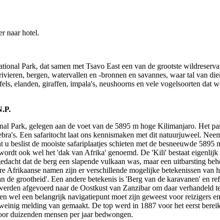
r naar hotel.
ional Park, dat samen met Tsavo East een van de grootste wildreserva
ivieren, bergen, watervallen en -bronnen en savannes, waar tal van die
els, elanden, giraffen, impala's, neushoorns en vele vogelsoorten dat w
N.P.
nal Park, gelegen aan de voet van de 5895 m hoge Kilimanjaro. Het pa
 zebra's. Een safaritocht laat ons kennismaken met dit natuurjuweel. Nee
t u beslist de mooiste safariplaatjes schieten met de besneeuwde 5895
ordt ook wel het 'dak van Afrika' genoemd. De 'Kili' bestaat eigenlijk
edacht dat de berg een slapende vulkaan was, maar een uitbarsting beho
ere Afrikaanse namen zijn er verschillende mogelijke betekenissen van
 de grootheid'. Een andere betekenis is 'Berg van de karavanen' en ref
 werden afgevoerd naar de Oostkust van Zanzibar om daar verhandeld 
n wel een belangrijk navigatiepunt moet zijn geweest voor reizigers en
 weinig melding van gemaakt. De top werd in 1887 voor het eerst berei
oor duizenden mensen per jaar bedwongen.