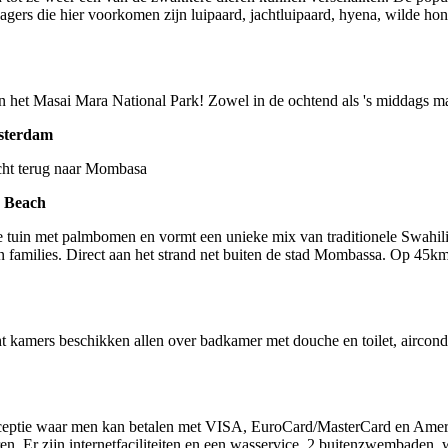
gers die hier voorkomen zijn luipaard, jachtluipaard, hyena, wilde hond,
n het Masai Mara National Park! Zowel in de ochtend als 's middags m
sterdam
cht terug naar Mombasa
a Beach
te tuin met palmbomen en vormt een unieke mix van traditionele Swahili
n families. Direct aan het strand net buiten de stad Mombassa. Op 45k
t kamers beschikken allen over badkamer met douche en toilet, aircondi
receptie waar men kan betalen met VISA, EuroCard/MasterCard en Ameri
uren. Er zijn internetfaciliteiten en een wasservice. 2 buitenzwembade